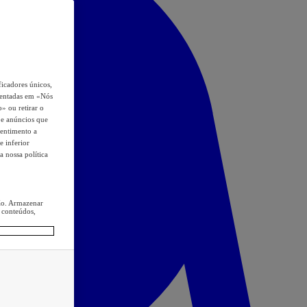
icadores únicos,
esentadas em «Nós
o» ou retirar o
s e anúncios que
sentimento a
e inferior
a nossa política
ção. Armazenar
 conteúdos,