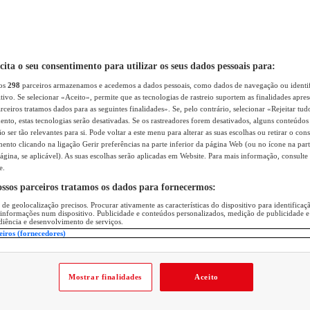
icita o seu consentimento para utilizar os seus dados pessoais para:
sos
298
parceiros armazenamos e acedemos a dados pessoais, como dados de navegação ou identif
itivo. Se selecionar «Aceito», permite que as tecnologias de rastreio suportem as finalidades apr
rceiros tratamos dados para as seguintes finalidades». Se, pelo contrário, selecionar «Rejeitar tud
ento, estas tecnologias serão desativadas. Se os rastreadores forem desativados, alguns conteúdo
 ser tão relevantes para si. Pode voltar a este menu para alterar as suas escolhas ou retirar o con
nto clicando na ligação Gerir preferências na parte inferior da página Web (ou no ícone na part
ágina, se aplicável). As suas escolhas serão aplicadas em Website. Para mais informação, consulte 
e.
ossos parceiros tratamos os dados para fornecermos:
 de geolocalização precisos. Procurar ativamente as características do dispositivo para identifica
 informações num dispositivo. Publicidade e conteúdos personalizados, medição de publicidade e
diência e desenvolvimento de serviços.
eiros (fornecedores)
Mostrar finalidades
Aceito