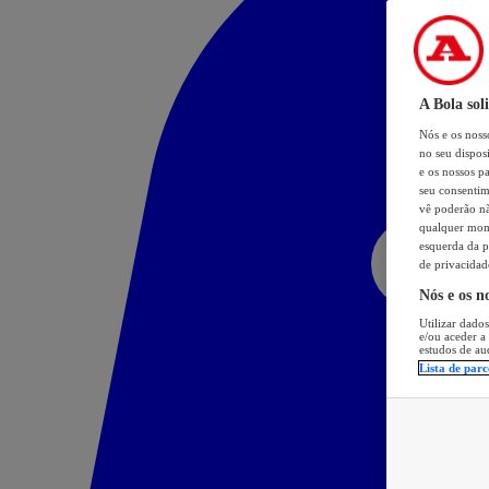
A Bola sol
Nós e os nos
no seu dispos
e os nossos pa
seu consentim
vê poderão não
qualquer mome
esquerda da p
de privacidad
Nós e os n
Utilizar dados
e/ou aceder a
estudos de au
Lista de parc