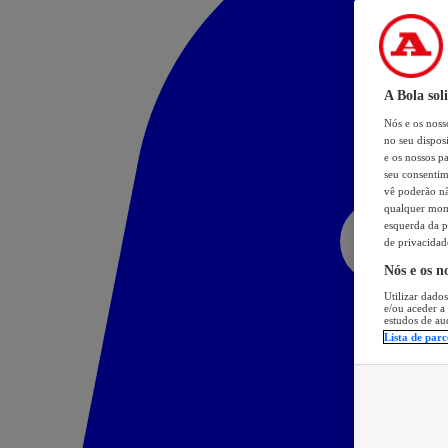
A Bola sol
Nós e os nos
no seu dispos
e os nossos pa
seu consentim
vê poderão não
qualquer mome
esquerda da p
de privacidad
Nós e os n
Utilizar dados
e/ou aceder a
estudos de au
Lista de parc