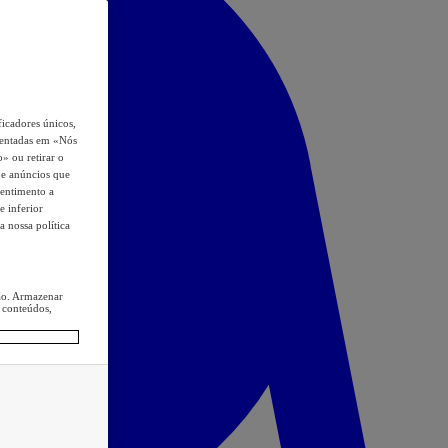
icadores únicos,
esentadas em «Nós
o» ou retirar o
s e anúncios que
sentimento a
e inferior
a nossa política
ção. Armazenar
 conteúdos,