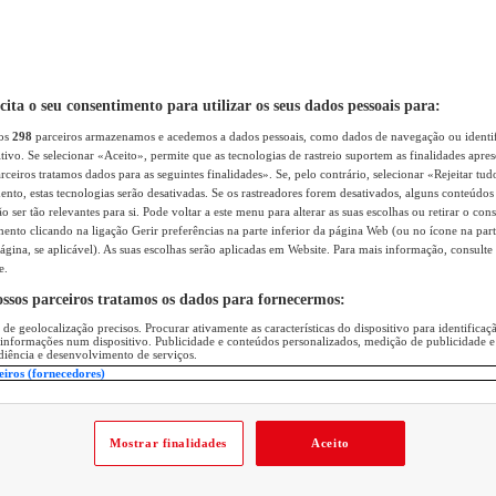
icita o seu consentimento para utilizar os seus dados pessoais para:
sos
298
parceiros armazenamos e acedemos a dados pessoais, como dados de navegação ou identif
itivo. Se selecionar «Aceito», permite que as tecnologias de rastreio suportem as finalidades apr
rceiros tratamos dados para as seguintes finalidades». Se, pelo contrário, selecionar «Rejeitar tud
ento, estas tecnologias serão desativadas. Se os rastreadores forem desativados, alguns conteúdo
 ser tão relevantes para si. Pode voltar a este menu para alterar as suas escolhas ou retirar o con
nto clicando na ligação Gerir preferências na parte inferior da página Web (ou no ícone na part
ágina, se aplicável). As suas escolhas serão aplicadas em Website. Para mais informação, consulte 
e.
ossos parceiros tratamos os dados para fornecermos:
 de geolocalização precisos. Procurar ativamente as características do dispositivo para identifica
 informações num dispositivo. Publicidade e conteúdos personalizados, medição de publicidade e
diência e desenvolvimento de serviços.
eiros (fornecedores)
Mostrar finalidades
Aceito