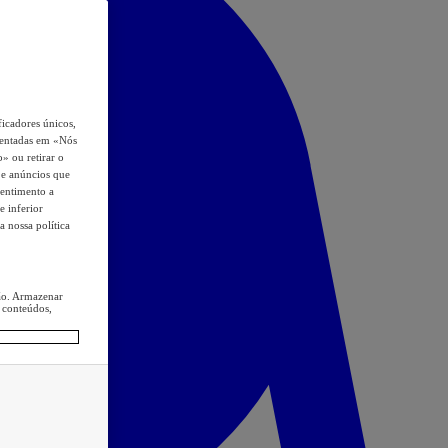
icadores únicos,
esentadas em «Nós
o» ou retirar o
s e anúncios que
sentimento a
e inferior
a nossa política
ção. Armazenar
 conteúdos,