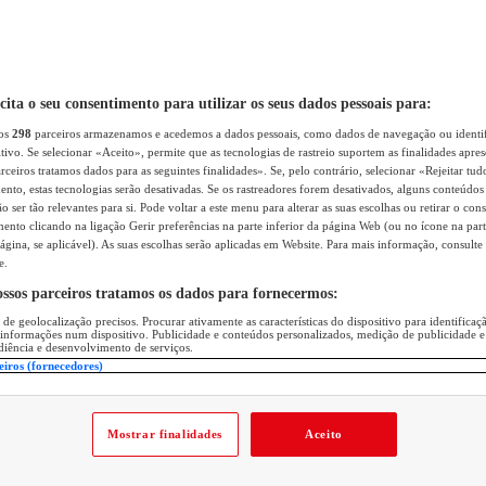
icita o seu consentimento para utilizar os seus dados pessoais para:
sos
298
parceiros armazenamos e acedemos a dados pessoais, como dados de navegação ou identif
itivo. Se selecionar «Aceito», permite que as tecnologias de rastreio suportem as finalidades apr
rceiros tratamos dados para as seguintes finalidades». Se, pelo contrário, selecionar «Rejeitar tud
ento, estas tecnologias serão desativadas. Se os rastreadores forem desativados, alguns conteúdo
 ser tão relevantes para si. Pode voltar a este menu para alterar as suas escolhas ou retirar o con
nto clicando na ligação Gerir preferências na parte inferior da página Web (ou no ícone na part
ágina, se aplicável). As suas escolhas serão aplicadas em Website. Para mais informação, consulte 
e.
ossos parceiros tratamos os dados para fornecermos:
 de geolocalização precisos. Procurar ativamente as características do dispositivo para identifica
 informações num dispositivo. Publicidade e conteúdos personalizados, medição de publicidade e
diência e desenvolvimento de serviços.
eiros (fornecedores)
Mostrar finalidades
Aceito