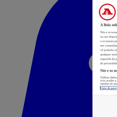
A Bola sol
Nós e os nos
no seu dispos
e os nossos pa
seu consentim
vê poderão não
qualquer mome
esquerda da p
de privacidad
Nós e os n
Utilizar dados
e/ou aceder a
estudos de au
Lista de parc