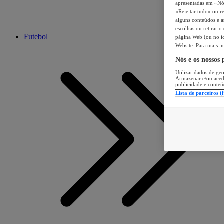
apresentadas em «Nós 
«Rejeitar tudo» ou re
alguns conteúdos e an
escolhas ou retirar 
Futebol
página Web (ou no íc
Website. Para mais in
Nós e os nossos
Utilizar dados de geo
Armazenar e/ou aced
publicidade e conteú
Lista de parceiros (