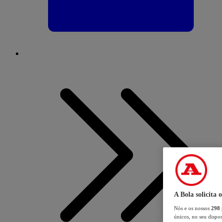
A Bola solicita 
Nós e os nossos
298
únicos, no seu dispos