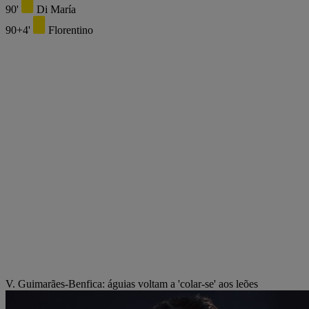
90'
Di María
90+4'
Florentino
V. Guimarães-Benfica: águias voltam a 'colar-se' aos leões