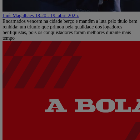
Luís Magalhães
18:20 - 19. abril 2025.
Encarnados vencem na cidade berço e mantêm a luta pelo título bem
renhida; um triunfo que primou pela qualidade dos jogadores
benfiquistas, pois os conquistadores foram melhores durante mais
tempo