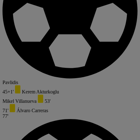
Pavlidis
45+1'
Kerem Akturkoglu
Mikel Villanueva
53'
71'
Álvaro Carreras
77'