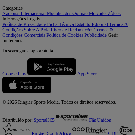
Categorias
Nacional
Internacional
Modalidades
Opinião
Mercado
Vídeos
Informações Legais
Política de Privacidade
Ficha Técnica
Estatuto Editorial
Termos &
Condições
Sobre A Bola
Livro de Reclamações
Termos &
Condições Comerciais
Política de Cookies
Publicidade
Gerir
preferências
Descarregue a
app gratuita
Google Play
App Store
© 2026 Ringier Sports Media. Todos os direitos reservados.
Distribuído por:
Sportal365
Fãs Unidos
Ringier South Africa
CDE