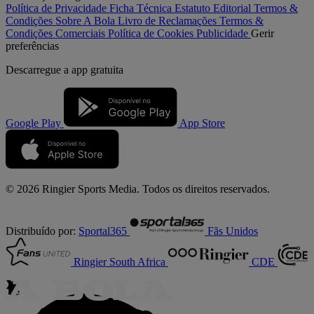
Política de Privacidade
Ficha Técnica
Estatuto Editorial
Termos &
Condições
Sobre A Bola
Livro de Reclamações
Termos &
Condições Comerciais
Política de Cookies
Publicidade
Gerir
preferências
Descarregue a
app gratuita
Google Play
App Store
© 2026 Ringier Sports Media. Todos os direitos reservados.
Distribuído por:
Sportal365
Fãs Unidos
Ringier South Africa
CDE