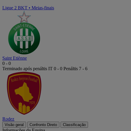
Ligue 2 BKT
•
Meias-finais
Saint Etiènne
0
-
0
Terminado após penáltis
IT 0 - 0
Penáltis
7
-
6
Rodez
Visão geral
Confronto Direto
Classificação
Informações da Equipa