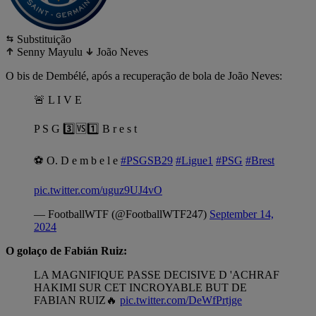
Substituição
Senny Mayulu
João Neves
O bis de Dembélé, após a recuperação de bola de João Neves:
🚨 L I V E
P S G 3️⃣🆚1️⃣ B r e s t
⚽️ O. D e m b e l e
#PSGSB29
#Ligue1
#PSG
#Brest
pic.twitter.com/uguz9UJ4vO
— FootballWTF (@FootballWTF247)
September 14,
2024
O golaço de Fabián Ruiz:
LA MAGNIFIQUE PASSE DECISIVE D 'ACHRAF
HAKIMI SUR CET INCROYABLE BUT DE
FABIAN RUIZ🔥
pic.twitter.com/DeWfPrtjge