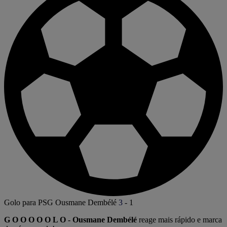
Golo para PSG
Ousmane Dembélé
3
-
1
G O O O O O L O - Ousmane Dembélé
reage mais rápido e marca