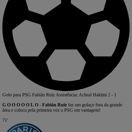
Golo para PSG
Fabián Ruiz
Assistência: Achraf Hakimi
2
-
1
G O O O O O L O - Fabián Ruiz
faz um golaço fora da grande
área e coloca pela primeira vez o PSG em vantagem!
71'