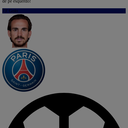
de pé esquerdo!
73'
Golo