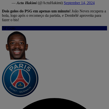
— 𝑨𝒄𝒕𝒖 𝑯𝒂𝒌𝒊𝒎𝒊 (@ActuHakimi)
September 14, 2024
Dois golos do PSG em apenas um minuto!
João Neves recupera a
bola, logo após o recomeço da partida, e Dembélé aproveita para
fazer o bis!
74'
Golo