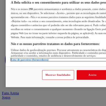
A Bola solicita o seu consentimento para utilizar os seus dados pes
Nós e os nossos
298
parceiros armazenamos e acedemos a dados pessoais, como dados 
únicos, no seu dispositivo. Se selecionar «Aceito», permite que as tecnologias de rastre
apresentadas em «Nós e os nossos parceiros tratamos dados para as seguintes finalidades
«Rejeitar tudo» ou retirar o seu consentimento, estas tecnologias serão desativadas. Se 
alguns conteúdos e anúncios que vê poderão não ser tão relevantes para si. Pode voltar 
escolhas ou retirar o consentimento a qualquer momento clicando na ligação Gerir prefe
página Web (ou no ícone na parte inferior esquerda da página, se aplicável). As suas e
Website. Para mais informação, consulte a nossa política de privacidade.
Nós e os nossos parceiros tratamos os dados para fornecermos:
Utilizar dados de geolocalização precisos. Procurar ativamente as características do disp
Armazenar e/ou aceder a informações num dispositivo. Publicidade e conteúdos perso
publicidade e conteúdos, estudos de audiência e desenvolvimento de serviços.
Lista de parceiros (fornecedores)
Mostrar finalidades
Aceito
Fans Arena
Jogos