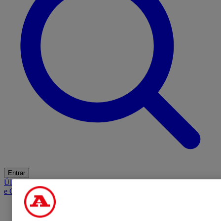
Entrar
Últimas
Mercado
Opinião
iGaming Hub
A BOLA SUGERE
Barba
e Cabelo