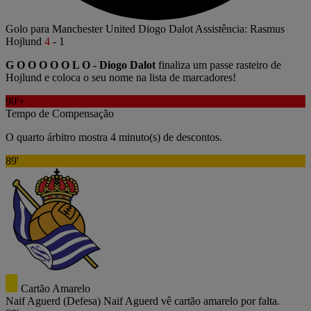
Golo para Manchester United
Diogo Dalot
Assistência: Rasmus
Hojlund
4
-
1
G O O O O O L O - Diogo Dalot
finaliza um passe rasteiro de
Hojlund e coloca o seu nome na lista de marcadores!
90'+
Tempo de Compensação
O quarto árbitro mostra 4 minuto(s) de descontos.
89'
Cartão Amarelo
Naif Aguerd
(Defesa)
Naif Aguerd vê cartão amarelo por falta.