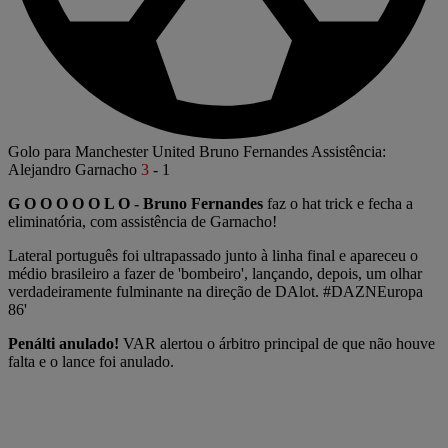
Golo para Manchester United
Bruno Fernandes
Assistência:
Alejandro Garnacho
3
-
1
G O O O O O L O - Bruno Fernandes
faz o hat trick e fecha a
eliminatória, com assistência de Garnacho!
Lateral português foi ultrapassado junto à linha final e apareceu o
médio brasileiro a fazer de 'bombeiro', lançando, depois, um olhar
verdadeiramente fulminante na direção de DAlot. #DAZNEuropa
86'
Penálti anulado!
VAR alertou o árbitro principal de que não houve
falta e o lance foi anulado.