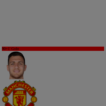
90+1'
Golo