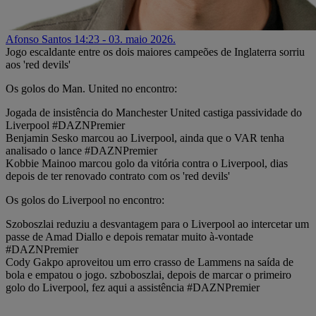
Afonso Santos
14:23 - 03. maio 2026.
Jogo escaldante entre os dois maiores campeões de Inglaterra sorriu
aos 'red devils'
Os golos do Man. United no encontro:
Jogada de insistência do Manchester United castiga passividade do
Liverpool #DAZNPremier
Benjamin Sesko marcou ao Liverpool, ainda que o VAR tenha
analisado o lance #DAZNPremier
Kobbie Mainoo marcou golo da vitória contra o Liverpool, dias
depois de ter renovado contrato com os 'red devils'
Os golos do Liverpool no encontro:
Szoboszlai reduziu a desvantagem para o Liverpool ao intercetar um
passe de Amad Diallo e depois rematar muito à-vontade
#DAZNPremier
Cody Gakpo aproveitou um erro crasso de Lammens na saída de
bola e empatou o jogo. szboboszlai, depois de marcar o primeiro
golo do Liverpool, fez aqui a assistência #DAZNPremier