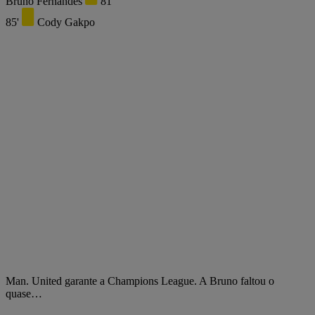
Bruno Fernandes
81'
85'
Cody Gakpo
Man. United garante a Champions League. A Bruno faltou o
quase…