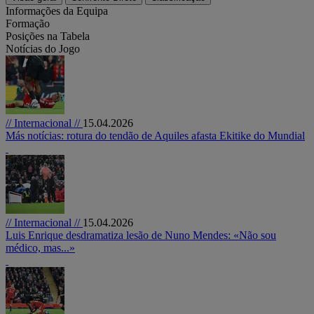
Informações da Equipa
Formação
Posições na Tabela
Notícias do Jogo
// Internacional //
15.04.2026
Más notícias: rotura do tendão de Aquiles afasta Ekitike do Mundial
// Internacional //
15.04.2026
Luis Enrique desdramatiza lesão de Nuno Mendes: «Não sou
médico, mas...»