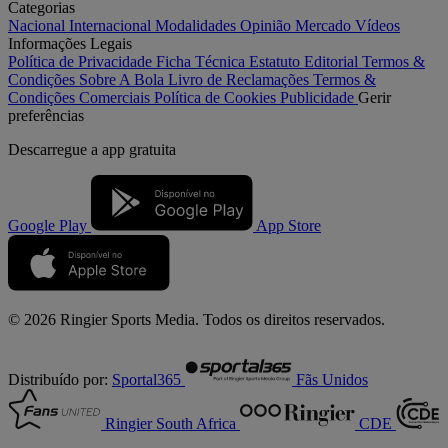
Categorias
Nacional
Internacional
Modalidades
Opinião
Mercado
Vídeos
Informações Legais
Política de Privacidade
Ficha Técnica
Estatuto Editorial
Termos &
Condições
Sobre A Bola
Livro de Reclamações
Termos &
Condições Comerciais
Política de Cookies
Publicidade
Gerir
preferências
Descarregue a
app gratuita
Google Play
App Store
© 2026 Ringier Sports Media. Todos os direitos reservados.
Distribuído por:
Sportal365
Fãs Unidos
Ringier South Africa
CDE