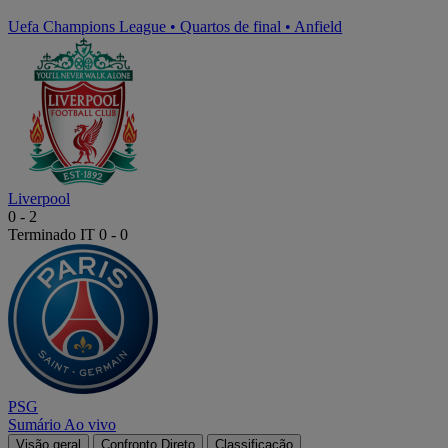
Uefa Champions League
•
Quartos de final
•
Anfield
Liverpool
0
-
2
Terminado
IT 0 - 0
PSG
Sumário
Ao vivo
Visão geral
Confronto Direto
Classificação