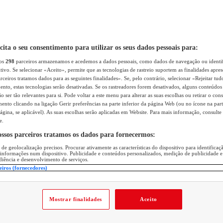
icita o seu consentimento para utilizar os seus dados pessoais para:
sos
298
parceiros armazenamos e acedemos a dados pessoais, como dados de navegação ou identif
itivo. Se selecionar «Aceito», permite que as tecnologias de rastreio suportem as finalidades apr
rceiros tratamos dados para as seguintes finalidades». Se, pelo contrário, selecionar «Rejeitar tud
ento, estas tecnologias serão desativadas. Se os rastreadores forem desativados, alguns conteúdo
 ser tão relevantes para si. Pode voltar a este menu para alterar as suas escolhas ou retirar o con
nto clicando na ligação Gerir preferências na parte inferior da página Web (ou no ícone na part
ágina, se aplicável). As suas escolhas serão aplicadas em Website. Para mais informação, consulte 
e.
ossos parceiros tratamos os dados para fornecermos:
 de geolocalização precisos. Procurar ativamente as características do dispositivo para identifica
 informações num dispositivo. Publicidade e conteúdos personalizados, medição de publicidade e
diência e desenvolvimento de serviços.
eiros (fornecedores)
Mostrar finalidades
Aceito