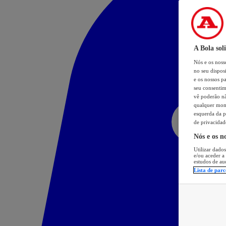
A Bola sol
Nós e os nos
no seu dispos
e os nossos pa
seu consentim
vê poderão não
qualquer mome
esquerda da p
de privacidad
Nós e os n
Utilizar dados
e/ou aceder a
estudos de au
Lista de parc