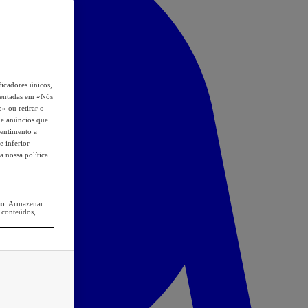
icadores únicos,
esentadas em «Nós
o» ou retirar o
s e anúncios que
sentimento a
e inferior
a nossa política
ção. Armazenar
 conteúdos,