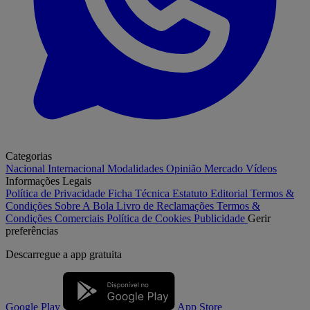
Categorias
Nacional
Internacional
Modalidades
Opinião
Mercado
Vídeos
Informações Legais
Política de Privacidade
Ficha Técnica
Estatuto Editorial
Termos &
Condições
Sobre A Bola
Livro de Reclamações
Termos &
Condições Comerciais
Política de Cookies
Publicidade
Gerir
preferências
Descarregue a
app gratuita
Google Play
App Store