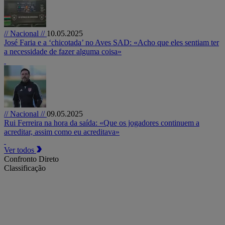
// Nacional //
10.05.2025
José Faria e a ‘chicotada’ no Aves SAD: «Acho que eles sentiam ter
a necessidade de fazer alguma coisa»
// Nacional //
09.05.2025
Rui Ferreira na hora da saída: «Que os jogadores continuem a
acreditar, assim como eu acreditava»
Ver todos
Confronto Direto
Classificação