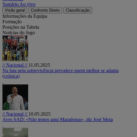
Sumário
Ao vivo
Visão geral
Confronto Direto
Classificação
Informações da Equipa
Formação
Posições na Tabela
Notícias do Jogo
// Nacional //
11.05.2025
Na luta pela sobrevivência prevalece quem melhor se adapta
(crónica)
// Nacional //
10.05.2025
Aves SAD: «Não temos aqui Maradonas», diz José Mota