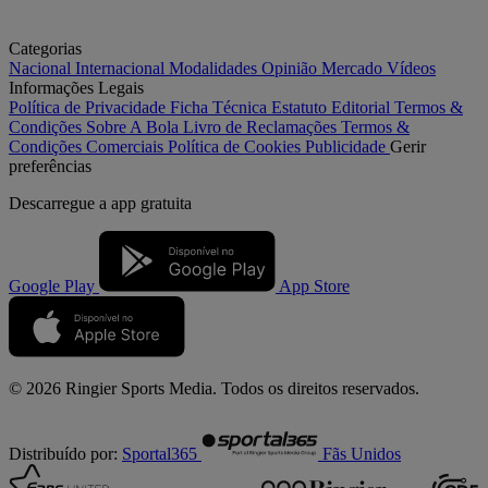
Categorias
Nacional
Internacional
Modalidades
Opinião
Mercado
Vídeos
Informações Legais
Política de Privacidade
Ficha Técnica
Estatuto Editorial
Termos &
Condições
Sobre A Bola
Livro de Reclamações
Termos &
Condições Comerciais
Política de Cookies
Publicidade
Gerir
preferências
Descarregue a
app gratuita
Google Play
App Store
© 2026 Ringier Sports Media. Todos os direitos reservados.
Distribuído por:
Sportal365
Fãs Unidos