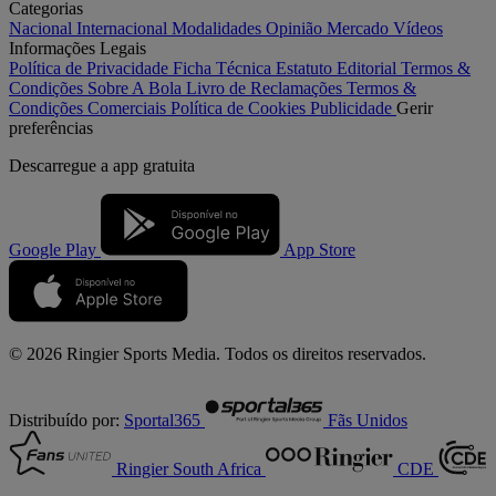
Categorias
Nacional
Internacional
Modalidades
Opinião
Mercado
Vídeos
Informações Legais
Política de Privacidade
Ficha Técnica
Estatuto Editorial
Termos &
Condições
Sobre A Bola
Livro de Reclamações
Termos &
Condições Comerciais
Política de Cookies
Publicidade
Gerir
preferências
Descarregue a
app gratuita
Google Play
App Store
© 2026 Ringier Sports Media. Todos os direitos reservados.
Distribuído por:
Sportal365
Fãs Unidos
Ringier South Africa
CDE