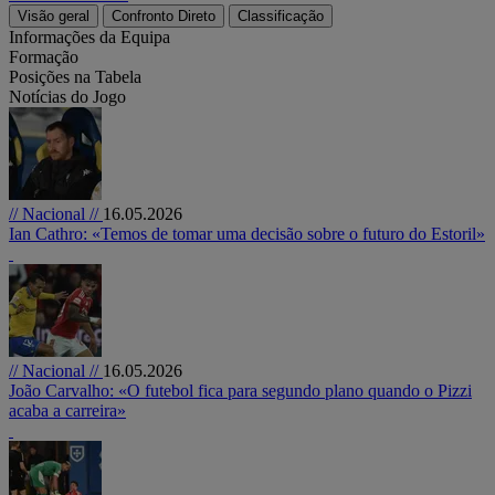
Visão geral
Confronto Direto
Classificação
Informações da Equipa
Formação
Posições na Tabela
Notícias do Jogo
// Nacional //
16.05.2026
Ian Cathro: «Temos de tomar uma decisão sobre o futuro do Estoril»
// Nacional //
16.05.2026
João Carvalho: «O futebol fica para segundo plano quando o Pizzi
acaba a carreira»