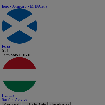
Euro
•
Jornada 3
•
MHPArena
Escócia
0
-
1
Terminado
IT 0 - 0
Hungria
Sumário
Ao vivo
Visão geral
Confronto Direto
Classificação