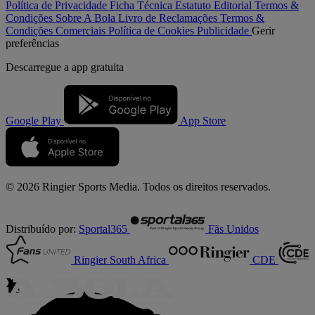
Política de Privacidade
Ficha Técnica
Estatuto Editorial
Termos &
Condições
Sobre A Bola
Livro de Reclamações
Termos &
Condições Comerciais
Política de Cookies
Publicidade
Gerir
preferências
Descarregue a
app gratuita
Google Play
App Store
© 2026 Ringier Sports Media. Todos os direitos reservados.
Distribuído por:
Sportal365
Fãs Unidos
Ringier South Africa
CDE