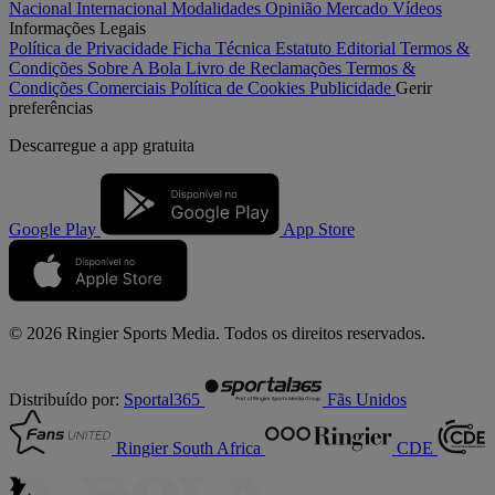
Nacional
Internacional
Modalidades
Opinião
Mercado
Vídeos
Informações Legais
Política de Privacidade
Ficha Técnica
Estatuto Editorial
Termos &
Condições
Sobre A Bola
Livro de Reclamações
Termos &
Condições Comerciais
Política de Cookies
Publicidade
Gerir
preferências
Descarregue a
app gratuita
Google Play
App Store
© 2026 Ringier Sports Media. Todos os direitos reservados.
Distribuído por:
Sportal365
Fãs Unidos
Ringier South Africa
CDE