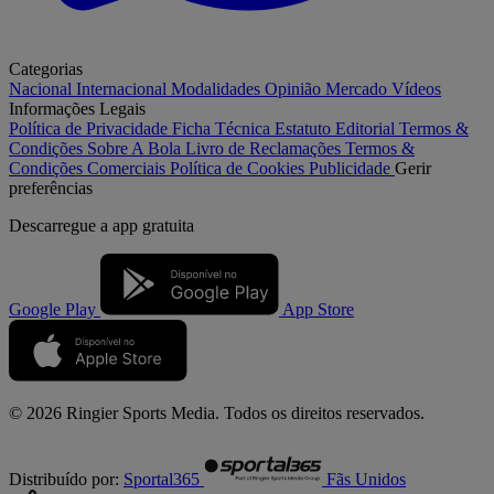
Categorias
Nacional
Internacional
Modalidades
Opinião
Mercado
Vídeos
Informações Legais
Política de Privacidade
Ficha Técnica
Estatuto Editorial
Termos &
Condições
Sobre A Bola
Livro de Reclamações
Termos &
Condições Comerciais
Política de Cookies
Publicidade
Gerir
preferências
Descarregue a
app gratuita
Google Play
App Store
© 2026 Ringier Sports Media. Todos os direitos reservados.
Distribuído por:
Sportal365
Fãs Unidos