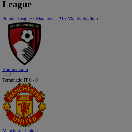
League
Premier League
•
Matchweek 31
•
Vitality Stadium
Bournemouth
2
-
2
Terminado
IT 0 - 0
Manchester United