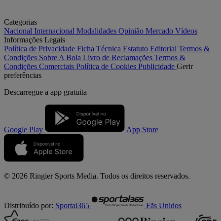
Categorias
Nacional
Internacional
Modalidades
Opinião
Mercado
Vídeos
Informações Legais
Política de Privacidade
Ficha Técnica
Estatuto Editorial
Termos &
Condições
Sobre A Bola
Livro de Reclamações
Termos &
Condições Comerciais
Política de Cookies
Publicidade
Gerir
preferências
Descarregue a
app gratuita
Google Play
App Store
© 2026 Ringier Sports Media. Todos os direitos reservados.
Distribuído por:
Sportal365
Fãs Unidos