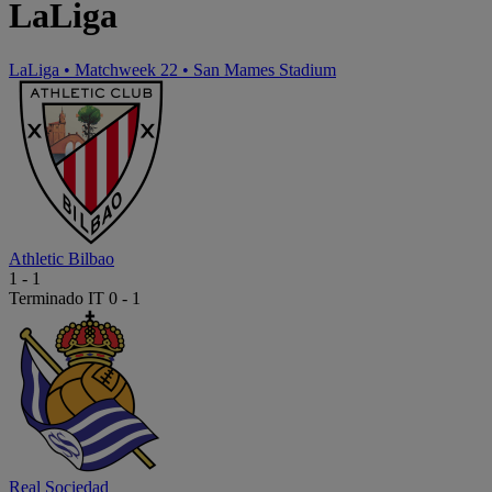
LaLiga
LaLiga
•
Matchweek 22
•
San Mames Stadium
Athletic Bilbao
1
-
1
Terminado
IT 0 - 1
Real Sociedad