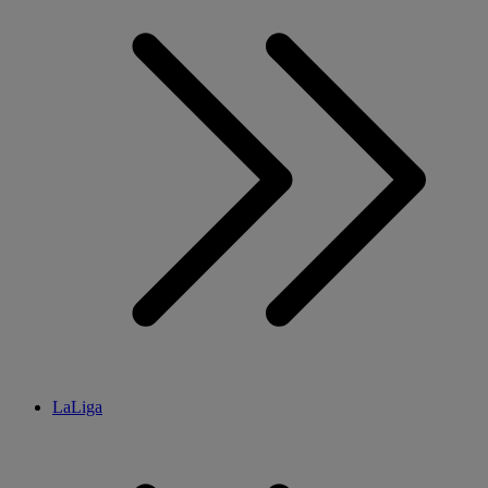
LaLiga