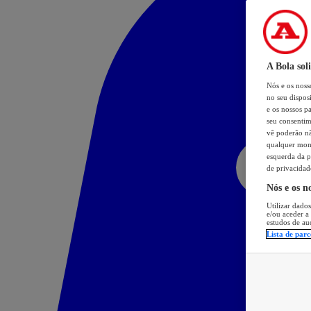
A Bola sol
Nós e os nos
no seu dispos
e os nossos pa
seu consentim
vê poderão não
qualquer mome
esquerda da p
de privacidad
Nós e os n
Utilizar dados
e/ou aceder a
estudos de au
Lista de parc