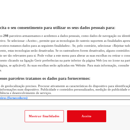
icita o seu consentimento para utilizar os seus dados pessoais para:
sos
298
parceiros armazenamos e acedemos a dados pessoais, como dados de navegação ou identif
itivo. Se selecionar «Aceito», permite que as tecnologias de rastreio suportem as finalidades apr
rceiros tratamos dados para as seguintes finalidades». Se, pelo contrário, selecionar «Rejeitar tud
ento, estas tecnologias serão desativadas. Se os rastreadores forem desativados, alguns conteúdo
 ser tão relevantes para si. Pode voltar a este menu para alterar as suas escolhas ou retirar o con
nto clicando na ligação Gerir preferências na parte inferior da página Web (ou no ícone na part
ágina, se aplicável). As suas escolhas serão aplicadas em Website. Para mais informação, consulte 
e.
ossos parceiros tratamos os dados para fornecermos:
 de geolocalização precisos. Procurar ativamente as características do dispositivo para identifica
 informações num dispositivo. Publicidade e conteúdos personalizados, medição de publicidade e
diência e desenvolvimento de serviços.
eiros (fornecedores)
Mostrar finalidades
Aceito