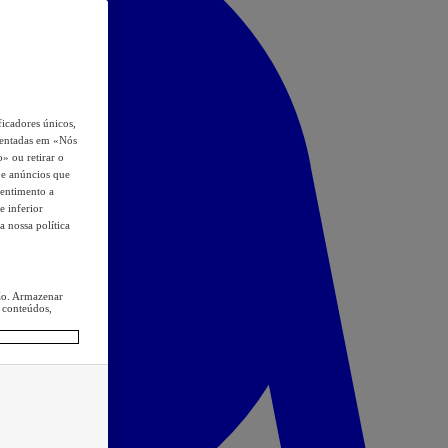
icadores únicos,
esentadas em «Nós
o» ou retirar o
s e anúncios que
sentimento a
e inferior
a nossa política
ção. Armazenar
 conteúdos,