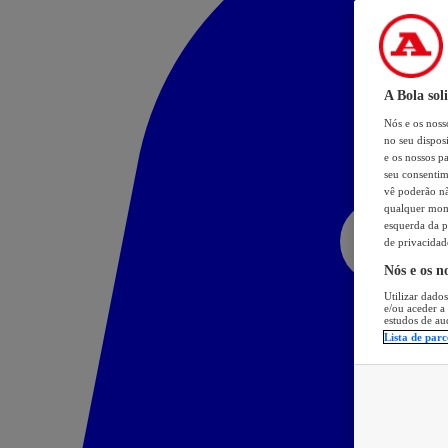
A Bola sol
Nós e os nos
no seu dispos
e os nossos pa
seu consentim
vê poderão não
qualquer mome
esquerda da p
de privacidad
Nós e os n
Utilizar dados
e/ou aceder a
estudos de au
Lista de parc