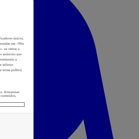
icadores únicos,
esentadas em «Nós
o» ou retirar o
s e anúncios que
sentimento a
e inferior
a nossa política
ção. Armazenar
 conteúdos,