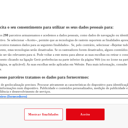
icita o seu consentimento para utilizar os seus dados pessoais para:
sos
298
parceiros armazenamos e acedemos a dados pessoais, como dados de navegação ou identif
itivo. Se selecionar «Aceito», permite que as tecnologias de rastreio suportem as finalidades apr
rceiros tratamos dados para as seguintes finalidades». Se, pelo contrário, selecionar «Rejeitar tud
ento, estas tecnologias serão desativadas. Se os rastreadores forem desativados, alguns conteúdo
 ser tão relevantes para si. Pode voltar a este menu para alterar as suas escolhas ou retirar o con
nto clicando na ligação Gerir preferências na parte inferior da página Web (ou no ícone na part
ágina, se aplicável). As suas escolhas serão aplicadas em Website. Para mais informação, consulte 
e.
ossos parceiros tratamos os dados para fornecermos:
 de geolocalização precisos. Procurar ativamente as características do dispositivo para identifica
 informações num dispositivo. Publicidade e conteúdos personalizados, medição de publicidade e
diência e desenvolvimento de serviços.
eiros (fornecedores)
Mostrar finalidades
Aceito