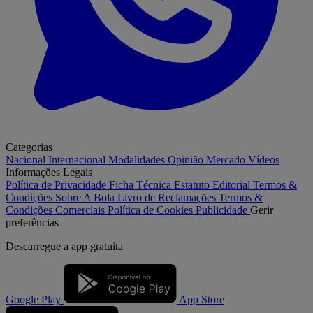
Categorias
Nacional
Internacional
Modalidades
Opinião
Mercado
Vídeos
Informações Legais
Política de Privacidade
Ficha Técnica
Estatuto Editorial
Termos &
Condições
Sobre A Bola
Livro de Reclamações
Termos &
Condições Comerciais
Política de Cookies
Publicidade
Gerir
preferências
Descarregue a
app gratuita
Google Play
App Store