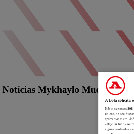
Notícias Mykhaylo Mudryk
A Bola solicita 
Nós e os nossos
298
únicos, no seu dispos
apresentadas em «Nós 
«Rejeitar tudo» ou re
alguns conteúdos e an
escolhas ou retirar 