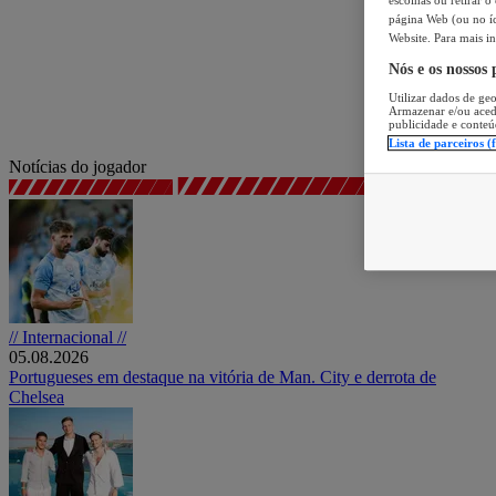
página Web (ou no íc
Website. Para mais in
Nós e os nossos
Utilizar dados de geo
Armazenar e/ou aced
publicidade e conteú
Lista de parceiros (
Notícias do jogador
// Internacional //
05.08.2026
Portugueses em destaque na vitória de Man. City e derrota de
Chelsea