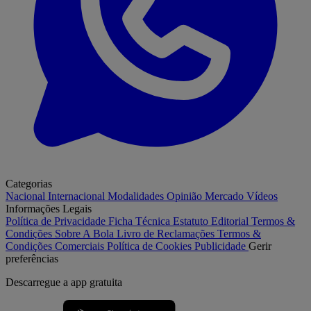
Categorias
Nacional
Internacional
Modalidades
Opinião
Mercado
Vídeos
Informações Legais
Política de Privacidade
Ficha Técnica
Estatuto Editorial
Termos &
Condições
Sobre A Bola
Livro de Reclamações
Termos &
Condições Comerciais
Política de Cookies
Publicidade
Gerir
preferências
Descarregue a
app gratuita