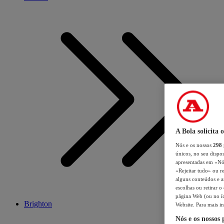
A Bola solicita 
Nós e os nossos
298
únicos, no seu dispos
apresentadas em «Nós 
«Rejeitar tudo» ou re
alguns conteúdos e an
escolhas ou retirar 
página Web (ou no íc
Brighton
Website. Para mais in
Nós e os nossos