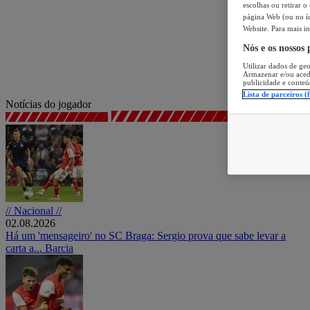
escolhas ou retirar 
página Web (ou no íc
Website. Para mais in
Nós e os nossos
Utilizar dados de geo
Armazenar e/ou aced
publicidade e conteú
Lista de parceiros (
Notícias do jogador
// Nacional //
02.08.2026
Há um 'mensageiro' no SC Braga: Sergio prova que sabe levar a
carta a... Barcia