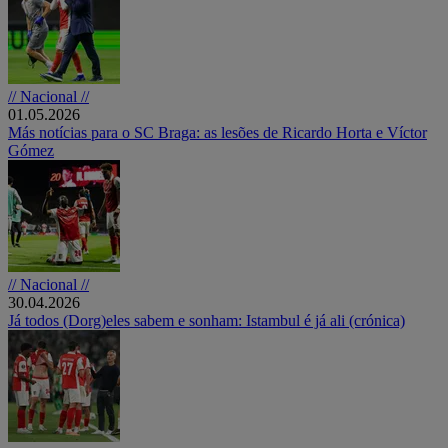
// Nacional //
01.05.2026
Más notícias para o SC Braga: as lesões de Ricardo Horta e Víctor
Gómez
// Nacional //
30.04.2026
Já todos (Dorg)eles sabem e sonham: Istambul é já ali (crónica)