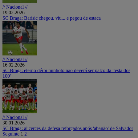
// Nacional //
19.02.2026
SC Braga: Barisic chegou, viu... e pegou de estaca
// Nacional //
16.02.2026
SC Braga: eterno dérbi minhoto não deverá ser palco da 'festa dos
100'
// Nacional //
30.01.2026
SC Braga: alicerces da defesa reforçados após 'abanão' de Salvador
Seguinte
1
2