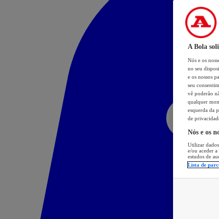
A Bola sol
Nós e os nos
no seu dispos
e os nossos pa
seu consentim
vê poderão não
qualquer mome
esquerda da p
de privacidad
Nós e os n
Utilizar dados
e/ou aceder a
estudos de au
Lista de parc