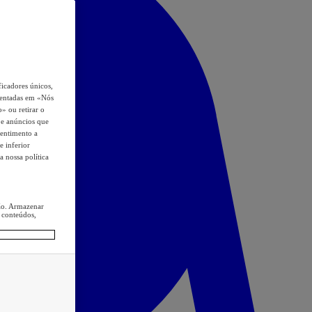
icadores únicos,
esentadas em «Nós
o» ou retirar o
s e anúncios que
sentimento a
e inferior
a nossa política
ção. Armazenar
 conteúdos,