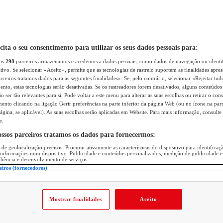
icita o seu consentimento para utilizar os seus dados pessoais para:
sos
298
parceiros armazenamos e acedemos a dados pessoais, como dados de navegação ou identif
itivo. Se selecionar «Aceito», permite que as tecnologias de rastreio suportem as finalidades apr
rceiros tratamos dados para as seguintes finalidades». Se, pelo contrário, selecionar «Rejeitar tud
ento, estas tecnologias serão desativadas. Se os rastreadores forem desativados, alguns conteúdo
 ser tão relevantes para si. Pode voltar a este menu para alterar as suas escolhas ou retirar o con
nto clicando na ligação Gerir preferências na parte inferior da página Web (ou no ícone na part
ágina, se aplicável). As suas escolhas serão aplicadas em Website. Para mais informação, consulte 
e.
ossos parceiros tratamos os dados para fornecermos:
 de geolocalização precisos. Procurar ativamente as características do dispositivo para identifica
 informações num dispositivo. Publicidade e conteúdos personalizados, medição de publicidade e
diência e desenvolvimento de serviços.
eiros (fornecedores)
Mostrar finalidades
Aceito