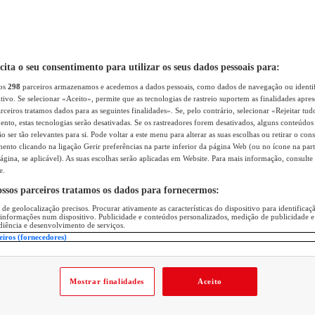
icita o seu consentimento para utilizar os seus dados pessoais para:
sos
298
parceiros armazenamos e acedemos a dados pessoais, como dados de navegação ou identif
itivo. Se selecionar «Aceito», permite que as tecnologias de rastreio suportem as finalidades apr
rceiros tratamos dados para as seguintes finalidades». Se, pelo contrário, selecionar «Rejeitar tud
ento, estas tecnologias serão desativadas. Se os rastreadores forem desativados, alguns conteúdo
 ser tão relevantes para si. Pode voltar a este menu para alterar as suas escolhas ou retirar o con
nto clicando na ligação Gerir preferências na parte inferior da página Web (ou no ícone na part
ágina, se aplicável). As suas escolhas serão aplicadas em Website. Para mais informação, consulte 
e.
ossos parceiros tratamos os dados para fornecermos:
 de geolocalização precisos. Procurar ativamente as características do dispositivo para identifica
 informações num dispositivo. Publicidade e conteúdos personalizados, medição de publicidade e
diência e desenvolvimento de serviços.
eiros (fornecedores)
Mostrar finalidades
Aceito