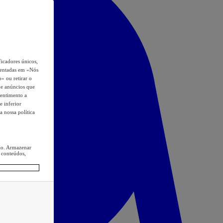
icadores únicos,
esentadas em «Nós
o» ou retirar o
s e anúncios que
sentimento a
e inferior
a nossa política
ção. Armazenar
 conteúdos,