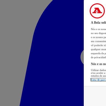
A Bola sol
Nós e os nos
no seu dispos
e os nossos pa
seu consentim
vê poderão não
qualquer mome
esquerda da p
de privacidad
Nós e os n
Utilizar dados
e/ou aceder a
estudos de au
Lista de parc