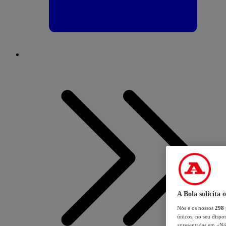
A Bola solicita 
Nós e os nossos
298
únicos, no seu dispos
apresentadas em «Nós 