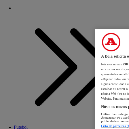
A Bola solicita 
Nós e os nossos
298
únicos, no seu dispos
apresentadas em «Nós 
«Rejeitar tudo» ou re
alguns conteúdos e an
escolhas ou retirar 
página Web (ou no íc
Website. Para mais in
Nós e os nossos
Utilizar dados de geo
Armazenar e/ou aced
publicidade e conteú
Lista de parceiros (
Futebol