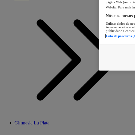
página Web (ou no íc
Website. Para mais in
Nós e os nossos
Utilizar dados de geo
Armazenar e/ou aced
publicidade e conteú
Lista de parceiros (
Gimnasia La Plata