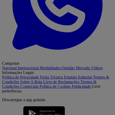
Categorias
Nacional
Internacional
Modalidades
Opinião
Mercado
Vídeos
Informações Legais
Política de Privacidade
Ficha Técnica
Estatuto Editorial
Termos &
Condições
Sobre A Bola
Livro de Reclamações
Termos &
Condições Comerciais
Política de Cookies
Publicidade
Gerir
preferências
Descarregue a
app gratuita