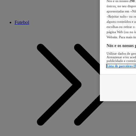
Nós e os nossos
298
únicos, no seu dispos
apresentadas em «Nós 
«Rejeitar tudo» ou re
Futebol
alguns conteúdos e an
escolhas ou retirar 
página Web (ou no íc
Website. Para mais in
Nós e os nossos
Utilizar dados de geo
Armazenar e/ou aced
publicidade e conteú
Lista de parceiros (