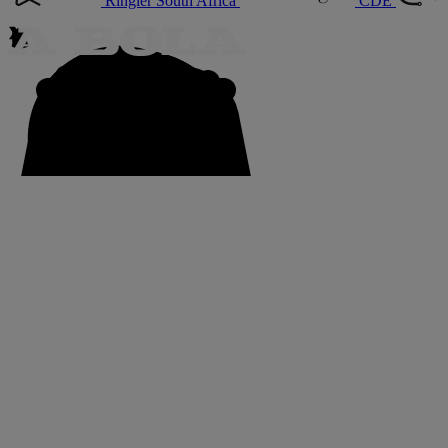
Ringier South Africa
CDE