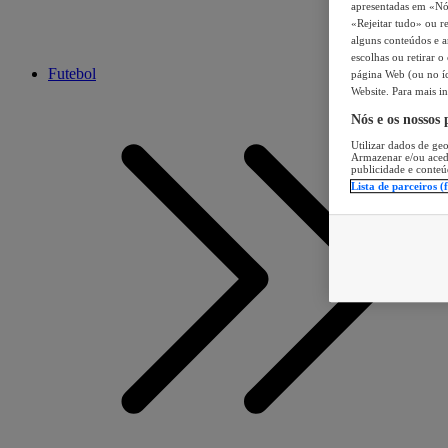
apresentadas em «Nós 
«Rejeitar tudo» ou re
alguns conteúdos e an
escolhas ou retirar 
Futebol
página Web (ou no íc
Website. Para mais in
Nós e os nossos
Utilizar dados de geo
Armazenar e/ou aced
publicidade e conteú
Lista de parceiros (