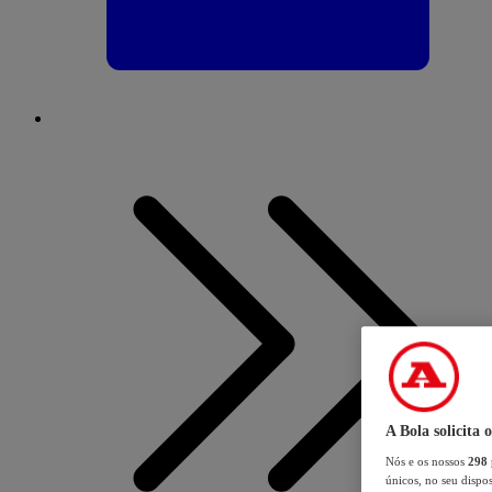
A Bola solicita 
Nós e os nossos
298
únicos, no seu dispos