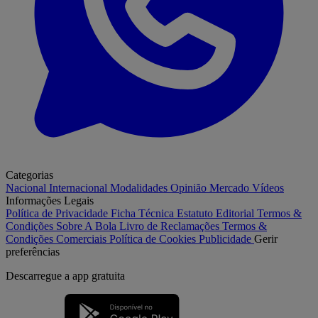
Categorias
Nacional
Internacional
Modalidades
Opinião
Mercado
Vídeos
Informações Legais
Política de Privacidade
Ficha Técnica
Estatuto Editorial
Termos &
Condições
Sobre A Bola
Livro de Reclamações
Termos &
Condições Comerciais
Política de Cookies
Publicidade
Gerir
preferências
Descarregue a
app gratuita