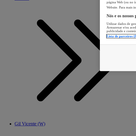
página Web (ou no íc
Website. Para mais in
Nós e os nossos
Utilizar dados de geo
Armazenar e/ou aced
publicidade e conteú
Lista de parceiros (
Gil Vicente (W)