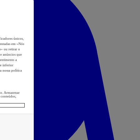
icadores únicos,
esentadas em «Nós
o» ou retirar o
s e anúncios que
sentimento a
e inferior
a nossa política
ção. Armazenar
 conteúdos,