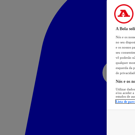
A Bola sol
Nós e os nos
no seu dispos
e os nossos pa
seu consentim
vê poderão não
qualquer mome
esquerda da p
de privacidad
Nós e os n
Utilizar dados
e/ou aceder a
estudos de au
Lista de parc