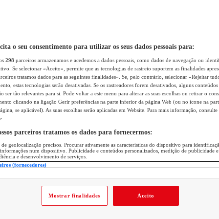
icita o seu consentimento para utilizar os seus dados pessoais para:
sos
298
parceiros armazenamos e acedemos a dados pessoais, como dados de navegação ou identif
itivo. Se selecionar «Aceito», permite que as tecnologias de rastreio suportem as finalidades apr
rceiros tratamos dados para as seguintes finalidades». Se, pelo contrário, selecionar «Rejeitar tud
ento, estas tecnologias serão desativadas. Se os rastreadores forem desativados, alguns conteúdo
 ser tão relevantes para si. Pode voltar a este menu para alterar as suas escolhas ou retirar o con
nto clicando na ligação Gerir preferências na parte inferior da página Web (ou no ícone na part
ágina, se aplicável). As suas escolhas serão aplicadas em Website. Para mais informação, consulte 
e.
ossos parceiros tratamos os dados para fornecermos:
 de geolocalização precisos. Procurar ativamente as características do dispositivo para identifica
 informações num dispositivo. Publicidade e conteúdos personalizados, medição de publicidade e
diência e desenvolvimento de serviços.
eiros (fornecedores)
Mostrar finalidades
Aceito