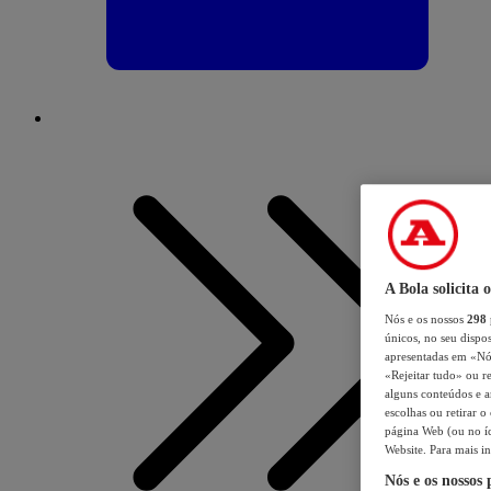
A Bola solicita 
Nós e os nossos
298
únicos, no seu dispos
apresentadas em «Nós 
«Rejeitar tudo» ou re
alguns conteúdos e an
escolhas ou retirar 
página Web (ou no íc
Website. Para mais in
Nós e os nossos