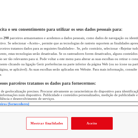
icita o seu consentimento para utilizar os seus dados pessoais para:
sos
298
parceiros armazenamos e acedemos a dados pessoais, como dados de navegação ou identif
itivo. Se selecionar «Aceito», permite que as tecnologias de rastreio suportem as finalidades apr
rceiros tratamos dados para as seguintes finalidades». Se, pelo contrário, selecionar «Rejeitar tud
ento, estas tecnologias serão desativadas. Se os rastreadores forem desativados, alguns conteúdo
 ser tão relevantes para si. Pode voltar a este menu para alterar as suas escolhas ou retirar o con
nto clicando na ligação Gerir preferências na parte inferior da página Web (ou no ícone na part
ágina, se aplicável). As suas escolhas serão aplicadas em Website. Para mais informação, consulte 
e.
ossos parceiros tratamos os dados para fornecermos:
 de geolocalização precisos. Procurar ativamente as características do dispositivo para identifica
 informações num dispositivo. Publicidade e conteúdos personalizados, medição de publicidade e
diência e desenvolvimento de serviços.
eiros (fornecedores)
Mostrar finalidades
Aceito