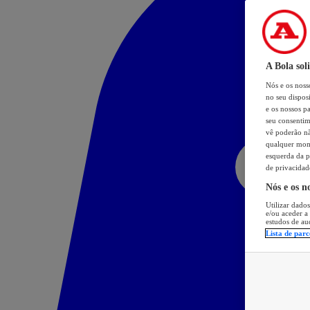
A Bola sol
Nós e os nos
no seu dispos
e os nossos pa
seu consentim
vê poderão não
qualquer mome
esquerda da p
de privacidad
Nós e os n
Utilizar dados
e/ou aceder a
estudos de au
Lista de parc