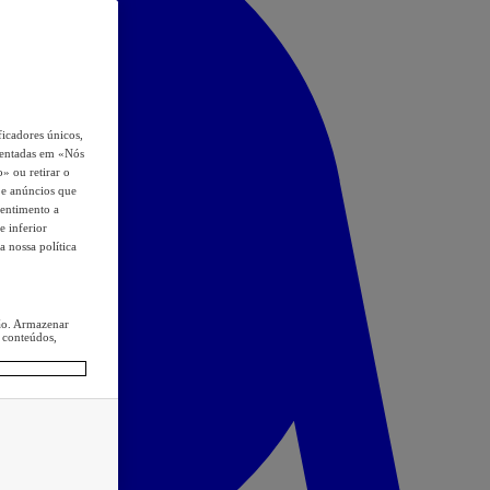
icadores únicos,
esentadas em «Nós
o» ou retirar o
s e anúncios que
sentimento a
e inferior
a nossa política
ção. Armazenar
 conteúdos,