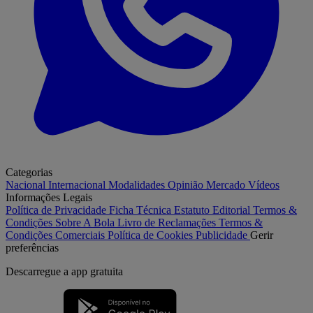
Categorias
Nacional
Internacional
Modalidades
Opinião
Mercado
Vídeos
Informações Legais
Política de Privacidade
Ficha Técnica
Estatuto Editorial
Termos &
Condições
Sobre A Bola
Livro de Reclamações
Termos &
Condições Comerciais
Política de Cookies
Publicidade
Gerir
preferências
Descarregue a
app gratuita