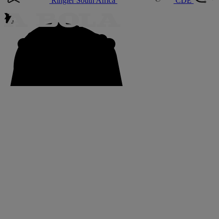
Ringier South Africa
CDE