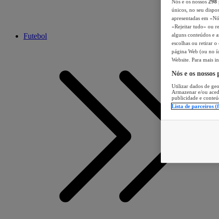
Nós e os nossos
298
únicos, no seu dispos
apresentadas em «Nós 
«Rejeitar tudo» ou re
Futebol
alguns conteúdos e an
escolhas ou retirar 
página Web (ou no íc
Website. Para mais in
Nós e os nossos
Utilizar dados de geo
Armazenar e/ou aced
publicidade e conteú
Lista de parceiros (