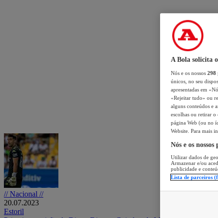
A Bola solicita 
Nós e os nossos
298
únicos, no seu dispos
apresentadas em «Nós 
«Rejeitar tudo» ou re
alguns conteúdos e an
escolhas ou retirar 
página Web (ou no íc
Website. Para mais in
Nós e os nossos
Utilizar dados de geo
Armazenar e/ou aced
publicidade e conteú
Lista de parceiros (
// Nacional //
20.07.2023
Estoril