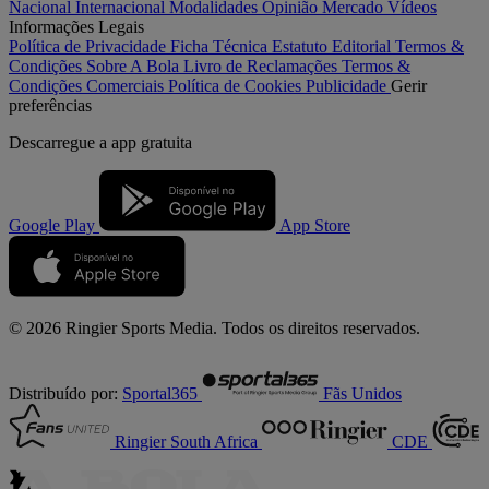
Nacional
Internacional
Modalidades
Opinião
Mercado
Vídeos
Informações Legais
Política de Privacidade
Ficha Técnica
Estatuto Editorial
Termos &
Condições
Sobre A Bola
Livro de Reclamações
Termos &
Condições Comerciais
Política de Cookies
Publicidade
Gerir
preferências
Descarregue a
app gratuita
Google Play
App Store
© 2026 Ringier Sports Media. Todos os direitos reservados.
Distribuído por:
Sportal365
Fãs Unidos
Ringier South Africa
CDE