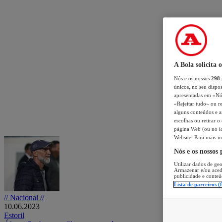
A Bola solicita 
Nós e os nossos
298
únicos, no seu dispos
apresentadas em «Nós 
«Rejeitar tudo» ou re
alguns conteúdos e an
escolhas ou retirar 
página Web (ou no íc
Website. Para mais in
Nós e os nossos
Utilizar dados de geo
Armazenar e/ou aced
publicidade e conteú
Lista de parceiros (
// Nacional //
10.06.2023
Estoril