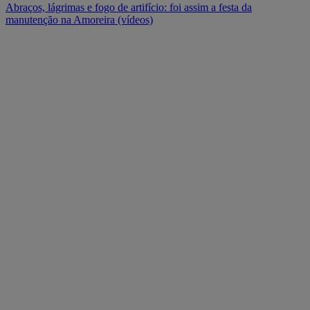
Abraços, lágrimas e fogo de artifício: foi assim a festa da
manutenção na Amoreira (vídeos)