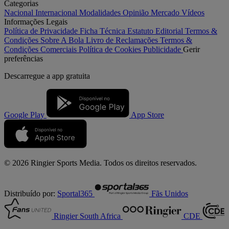
Categorias
Nacional
Internacional
Modalidades
Opinião
Mercado
Vídeos
Informações Legais
Política de Privacidade
Ficha Técnica
Estatuto Editorial
Termos &
Condições
Sobre A Bola
Livro de Reclamações
Termos &
Condições Comerciais
Política de Cookies
Publicidade
Gerir
preferências
Descarregue a
app gratuita
Google Play
App Store
© 2026 Ringier Sports Media. Todos os direitos reservados.
Distribuído por:
Sportal365
Fãs Unidos
Ringier South Africa
CDE