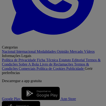
Categorias
Nacional
Internacional
Modalidades
Opinião
Mercado
Vídeos
Informações Legais
Política de Privacidade
Ficha Técnica
Estatuto Editorial
Termos &
Condições
Sobre A Bola
Livro de Reclamações
Termos &
Condições Comerciais
Política de Cookies
Publicidade
Gerir
preferências
Descarregue a
app gratuita
Google Play
App Store