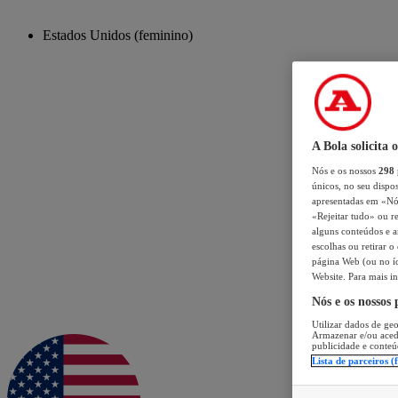
Estados Unidos (feminino)
A Bola solicita 
Nós e os nossos
298
únicos, no seu dispos
apresentadas em «Nós 
«Rejeitar tudo» ou re
alguns conteúdos e an
escolhas ou retirar 
página Web (ou no íc
Website. Para mais in
Nós e os nossos
Utilizar dados de geo
Armazenar e/ou aced
publicidade e conteú
Lista de parceiros (