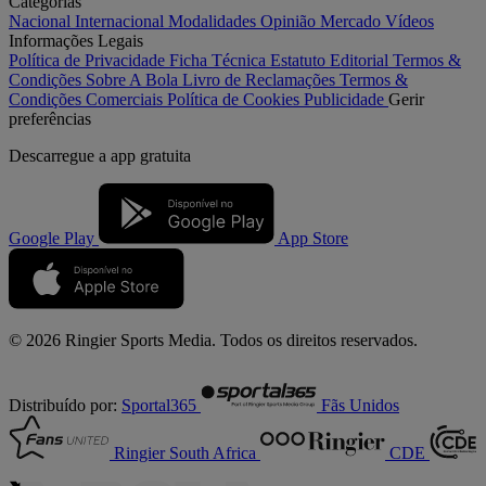
Categorias
Nacional
Internacional
Modalidades
Opinião
Mercado
Vídeos
Informações Legais
Política de Privacidade
Ficha Técnica
Estatuto Editorial
Termos &
Condições
Sobre A Bola
Livro de Reclamações
Termos &
Condições Comerciais
Política de Cookies
Publicidade
Gerir
preferências
Descarregue a
app gratuita
Google Play
App Store
© 2026 Ringier Sports Media. Todos os direitos reservados.
Distribuído por:
Sportal365
Fãs Unidos
Ringier South Africa
CDE