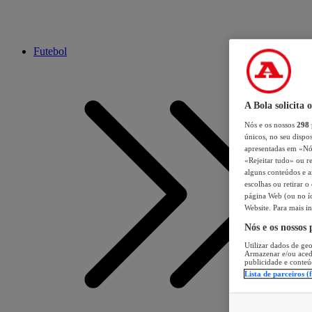
Futebol
A Bola solicita 
Nós e os nossos
298
únicos, no seu dispos
apresentadas em «Nós 
«Rejeitar tudo» ou re
alguns conteúdos e an
escolhas ou retirar 
página Web (ou no íc
Website. Para mais in
Nós e os nossos
Utilizar dados de geo
Armazenar e/ou aced
publicidade e conteú
Lista de parceiros (