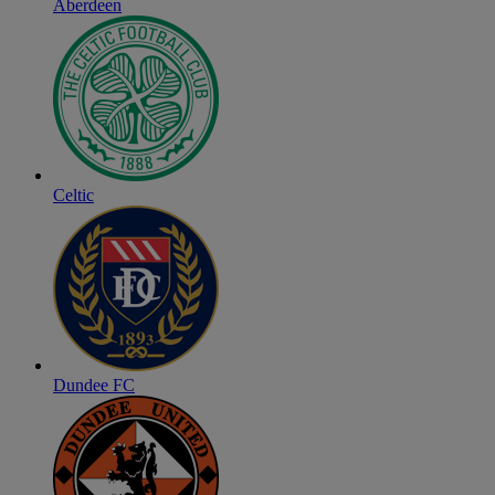
Aberdeen
Celtic
Dundee FC