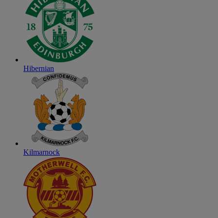
Hibernian
Kilmarnock