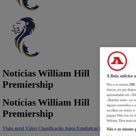
Notícias William Hill
A Bola solicita 
Premiership
Nós e os nossos
298
únicos, no seu dispos
apresentadas em «Nós 
Notícias William Hill
«Rejeitar tudo» ou re
alguns conteúdos e an
Premiership
escolhas ou retirar 
página Web (ou no íc
Website. Para mais in
Visão geral
Vídeo
Classificação
Jogos
Estatísticas
Equipas
Nós e os nossos