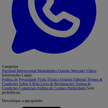
Categorias
Nacional
Internacional
Modalidades
Opinião
Mercado
Vídeos
Informações Legais
Política de Privacidade
Ficha Técnica
Estatuto Editorial
Termos &
Condições
Sobre A Bola
Livro de Reclamações
Termos &
Condições Comerciais
Política de Cookies
Publicidade
Gerir
preferências
Descarregue a
app gratuita