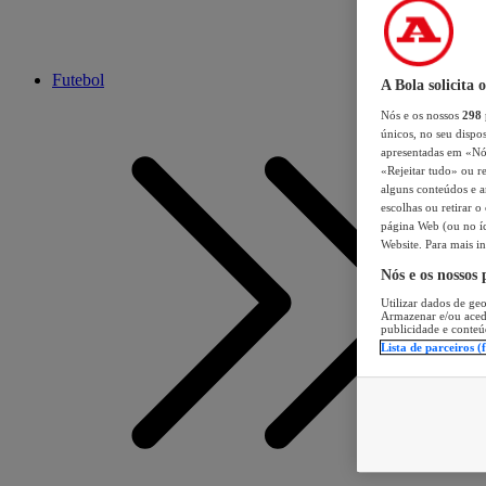
Futebol
A Bola solicita 
Nós e os nossos
298
únicos, no seu dispos
apresentadas em «Nós 
«Rejeitar tudo» ou re
alguns conteúdos e an
escolhas ou retirar 
página Web (ou no íc
Website. Para mais in
Nós e os nossos
Utilizar dados de geo
Armazenar e/ou aced
publicidade e conteú
Lista de parceiros (