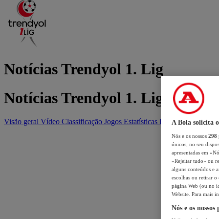
Notícias Trendyol 1. Lig
Notícias Trendyol 1. Lig
Visão geral
Vídeo
Classificação
Jogos
Estatísticas
Equipas
A Bola solicita 
Nós e os nossos
298
únicos, no seu dispos
apresentadas em «Nós 
«Rejeitar tudo» ou re
alguns conteúdos e an
escolhas ou retirar 
página Web (ou no íc
Website. Para mais in
Nós e os nossos