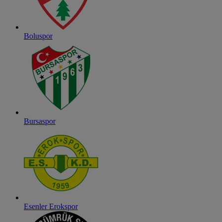
Boluspor
Bursaspor
Esenler Erokspor