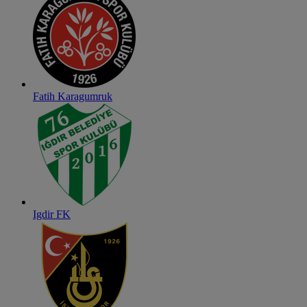
Fatih Karagumruk
Igdir FK