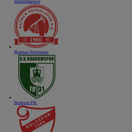
Bandirmaspor
Batman Petrolspor
Bodrum FK