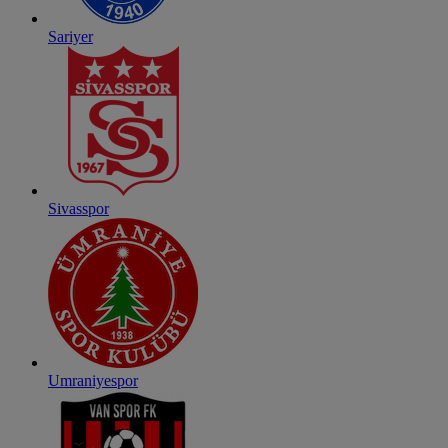
Sariyer
Sivasspor
Umraniyespor