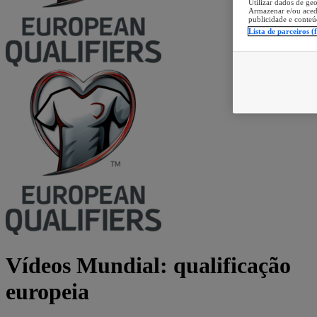
Utilizar dados de geo
Armazenar e/ou aced
publicidade e conteú
Lista de parceiros (
Vídeos Mundial: qualificação
europeia