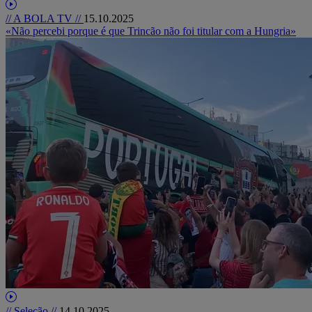
// A BOLA TV //
15.10.2025
«Não percebi porque é que Trincão não foi titular com a Hungria»
// Seleção //
14.10.2025