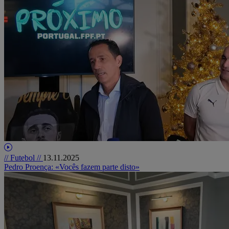
// Futebol //
13.11.2025
Pedro Proença: «Vocês fazem parte disto»