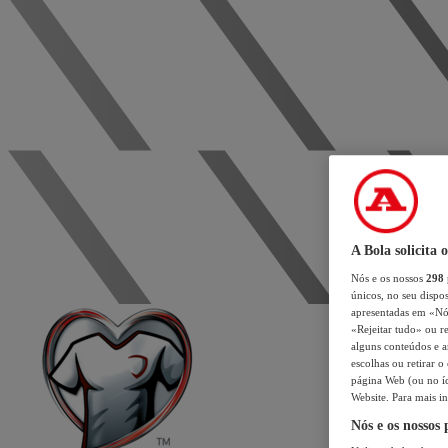
A Bola solicita 
Nós e os nossos
298
únicos, no seu dispos
apresentadas em «Nós 
«Rejeitar tudo» ou re
alguns conteúdos e an
escolhas ou retirar 
página Web (ou no íc
Website. Para mais in
Nós e os nossos