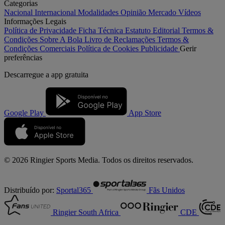
Categorias
Nacional
Internacional
Modalidades
Opinião
Mercado
Vídeos
Informações Legais
Política de Privacidade
Ficha Técnica
Estatuto Editorial
Termos &
Condições
Sobre A Bola
Livro de Reclamações
Termos &
Condições Comerciais
Política de Cookies
Publicidade
Gerir
preferências
Descarregue a
app gratuita
Google Play
App Store
© 2026 Ringier Sports Media. Todos os direitos reservados.
Distribuído por:
Sportal365
Fãs Unidos
Ringier South Africa
CDE