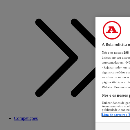
A Bola solicita 
Nós e os nossos
298
únicos, no seu dispos
apresentadas em «Nós 
«Rejeitar tudo» ou re
alguns conteúdos e an
escolhas ou retirar 
página Web (ou no íc
Website. Para mais in
Nós e os nossos
Utilizar dados de geo
Armazenar e/ou aced
publicidade e conteú
Lista de parceiros (
Competições