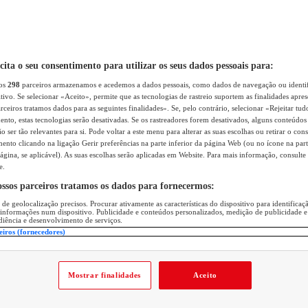
icita o seu consentimento para utilizar os seus dados pessoais para:
sos
298
parceiros armazenamos e acedemos a dados pessoais, como dados de navegação ou identif
itivo. Se selecionar «Aceito», permite que as tecnologias de rastreio suportem as finalidades apr
rceiros tratamos dados para as seguintes finalidades». Se, pelo contrário, selecionar «Rejeitar tud
ento, estas tecnologias serão desativadas. Se os rastreadores forem desativados, alguns conteúdo
 ser tão relevantes para si. Pode voltar a este menu para alterar as suas escolhas ou retirar o con
nto clicando na ligação Gerir preferências na parte inferior da página Web (ou no ícone na part
ágina, se aplicável). As suas escolhas serão aplicadas em Website. Para mais informação, consulte 
e.
ossos parceiros tratamos os dados para fornecermos:
 de geolocalização precisos. Procurar ativamente as características do dispositivo para identifica
 informações num dispositivo. Publicidade e conteúdos personalizados, medição de publicidade e
diência e desenvolvimento de serviços.
eiros (fornecedores)
Mostrar finalidades
Aceito