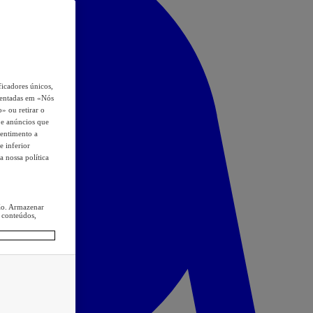
icadores únicos,
esentadas em «Nós
o» ou retirar o
s e anúncios que
sentimento a
e inferior
a nossa política
ção. Armazenar
 conteúdos,