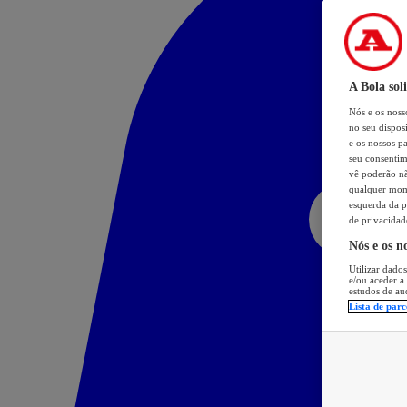
A Bola sol
Nós e os nos
no seu dispos
e os nossos pa
seu consentim
vê poderão não
qualquer mome
esquerda da p
de privacidad
Nós e os n
Utilizar dados
e/ou aceder a
estudos de au
Lista de parc