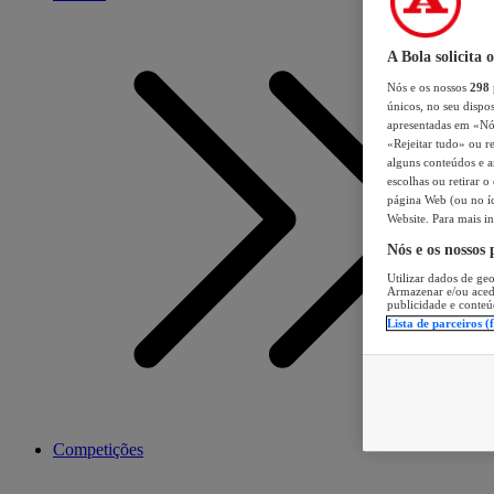
A Bola solicita 
Nós e os nossos
298
únicos, no seu dispos
apresentadas em «Nós 
«Rejeitar tudo» ou re
alguns conteúdos e an
escolhas ou retirar 
página Web (ou no íc
Website. Para mais in
Nós e os nossos
Utilizar dados de geo
Armazenar e/ou aced
publicidade e conteú
Lista de parceiros (
Competições