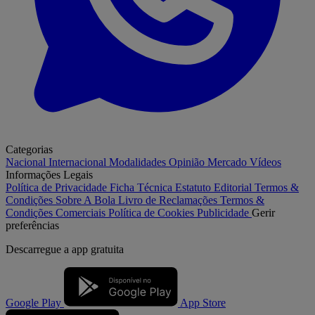
Categorias
Nacional
Internacional
Modalidades
Opinião
Mercado
Vídeos
Informações Legais
Política de Privacidade
Ficha Técnica
Estatuto Editorial
Termos &
Condições
Sobre A Bola
Livro de Reclamações
Termos &
Condições Comerciais
Política de Cookies
Publicidade
Gerir
preferências
Descarregue a
app gratuita
Google Play
App Store